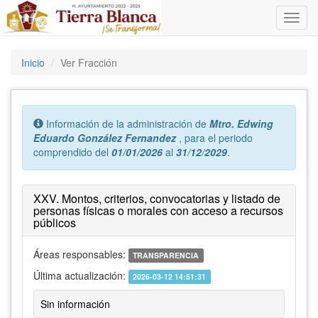
Inicio
Ver Fracción
Error:
Información de la administración de
Mtro. Edwing
Eduardo González Fernandez
, para el periodo
comprendido del
01/01/2026
al
31/12/2029
.
XXV. Montos, criterios, convocatorias y listado de
personas físicas o morales con acceso a recursos
públicos
Áreas responsables:
TRANSPARENCIA
Última actualización:
2026-03-12 14:51:31
Sin información