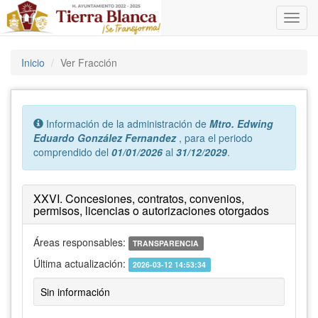
Inicio
Ver Fracción
Error:
Información de la administración de
Mtro. Edwing
Eduardo González Fernandez
, para el periodo
comprendido del
01/01/2026
al
31/12/2029
.
XXVI. Concesiones, contratos, convenios,
permisos, licencias o autorizaciones otorgados
Áreas responsables:
TRANSPARENCIA
Última actualización:
2026-03-12 14:53:34
Sin información