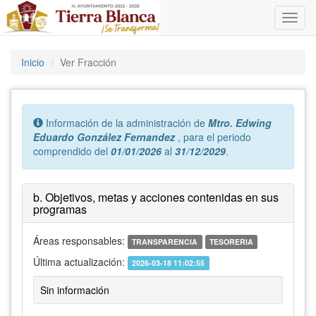
Inicio
Ver Fracción
Error:
Información de la administración de
Mtro. Edwing
Eduardo González Fernandez
, para el periodo
comprendido del
01/01/2026
al
31/12/2029
.
b. Objetivos, metas y acciones contenidas en sus
programas
Áreas responsables:
TRANSPARENCIA
TESORERIA
Última actualización:
2026-03-18 11:02:55
Sin información