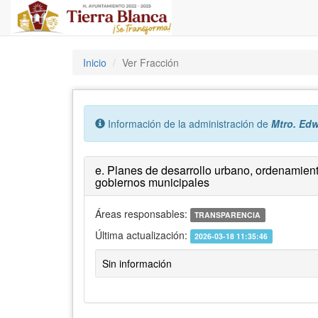
Inicio
Ver Fracción
Error:
Información de la administración de
Mtro. Ed
e. Planes de desarrollo urbano, ordenamiento 
gobiernos municipales
Áreas responsables:
TRANSPARENCIA
Última actualización:
2026-03-18 11:35:46
Sin información